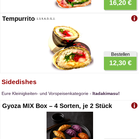
16,20 €
Tempurrito
1, 3, 9, A, D, G, J,
Bestellen
12,30 €
Sidedishes
Eure Kleinigkeiten- und Vorspeisenkategorie -
Itadakimasu!
Gyoza MIX Box – 4 Sorten, je 2 Stück