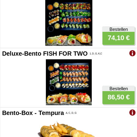
Bestellen
74,10 €
Deluxe-Bento FISH FOR TWO
1, D, G, K,C
Bestellen
86,50 €
Bento-Box - Tempura
A, C, D, G