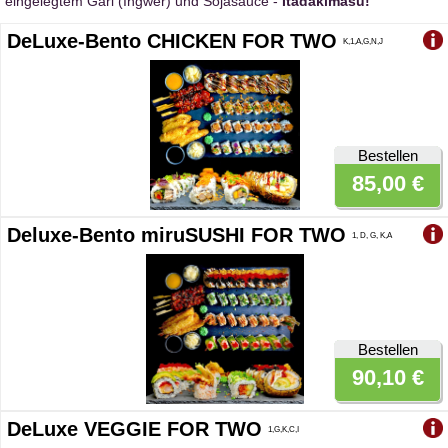
eingelegtem Gari (Ingwer) und Sojasauce -
Itadakimasu!
DeLuxe-Bento CHICKEN FOR TWO
K,1,A,G,N,J
Bestellen
85,00 €
Deluxe-Bento miruSUSHI FOR TWO
1, D, G, K,A
Bestellen
90,10 €
DeLuxe VEGGIE FOR TWO
1,G,K,C,I