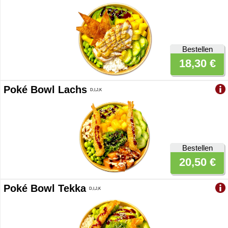
Bestellen
18,30 €
Poké Bowl Lachs
D,I,J,K
Bestellen
20,50 €
Poké Bowl Tekka
D,I,J,K