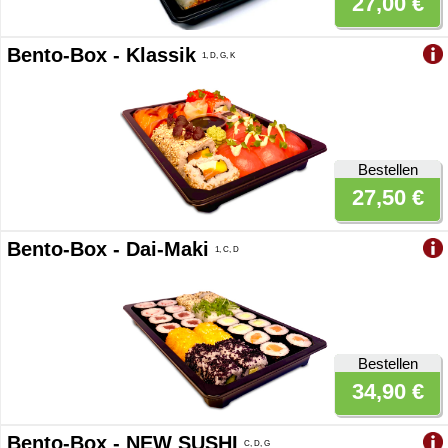
27,00 €
Bento-Box - Klassik
1, D, G, K
Bestellen
27,50 €
Bento-Box - Dai-Maki
1, C, D
Bestellen
34,90 €
Bento-Box - NEW SUSHI
C, D, G