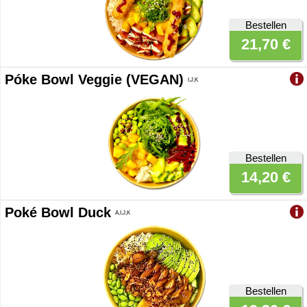
Bestellen
21,70 €
Póke Bowl Veggie (VEGAN)
I,J,K
Bestellen
14,20 €
Poké Bowl Duck
A,I,J,K
Bestellen