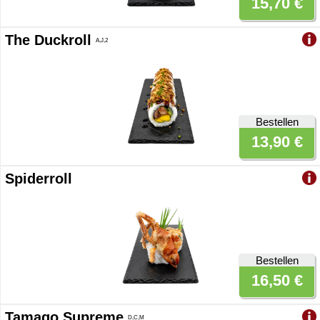
15,70 €
The Duckroll
A,J,2
Bestellen
13,90 €
Spiderroll
Bestellen
16,50 €
Tamago Supreme
D,C,M