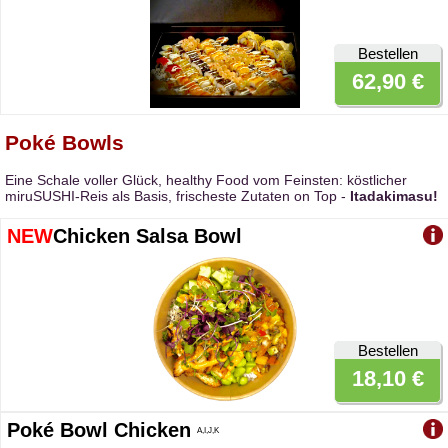
Bestellen
62,90 €
Poké Bowls
Eine Schale voller Glück, healthy Food vom Feinsten: köstlicher
miruSUSHI-Reis als Basis, frischeste Zutaten on Top -
Itadakimasu!
NEW
Chicken Salsa Bowl
Bestellen
18,10 €
Poké Bowl Chicken
A,I,J,K